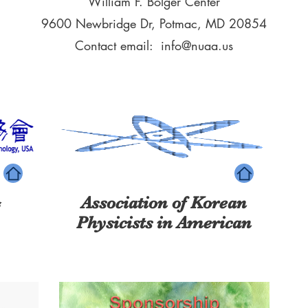
William F. Bolger Center
9600 Newbridge Dr, Potmac, MD 20854
Contact email:
info@nuaa.us
Association of Korean
会
Physicists in American