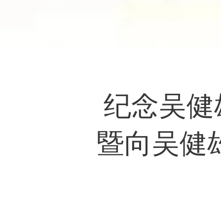
纪念吴健
​暨向吴